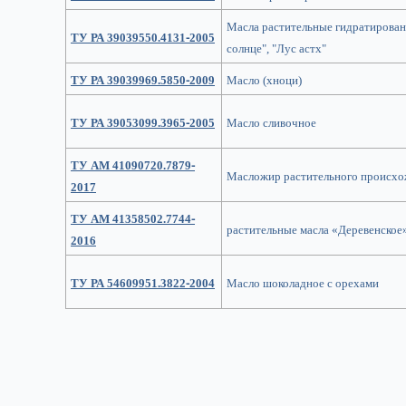
Масла растительные гидратирован
ТУ РА 39039550.4131-2005
солнце", "Лус астх"
ТУ РА 39039969.5850-2009
Масло (хноци)
ТУ РА 39053099.3965-2005
Масло сливочное
ТУ АМ 41090720.7879-
Масложир растительного происх
2017
ТУ АМ 41358502.7744-
растительные масла «Деревенское
2016
ТУ РА 54609951.3822-2004
Масло шоколадное с орехами