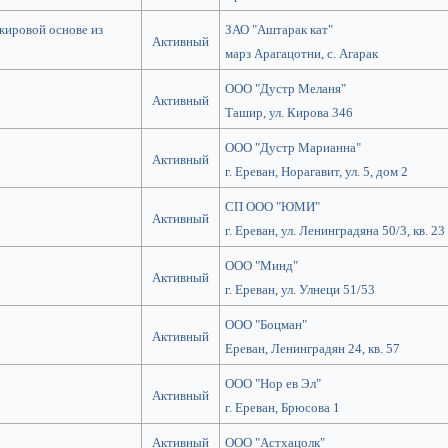
 жировой основе из
ЗАО "Аштарак кат"
Активный
марз Арагацотни, с. Агарак
ООО "Дустр Меланя"
Активный
Ташир, ул. Кирова 346
ООО "Дустр Марианна"
Активный
г. Ереван, Норагавит, ул. 5, дом 2
СП ООО "ЮМИ"
Активный
г. Ереван, ул. Ленинградяна 50/3, кв. 23
ООО "Минд"
Активный
г. Ереван, ул. Улнеци 51/53
ООО "Боцман"
Активный
Ереван, Ленинградян 24, кв. 57
ООО "Нор ев Эл"
Активный
г. Ереван, Брюсова 1
Активный
ООО "Астхацолк"