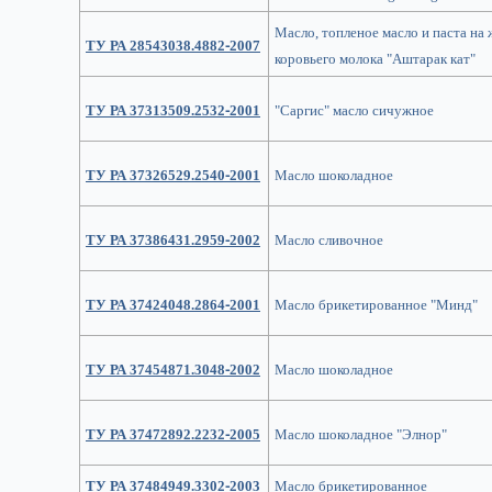
Масло, топленое масло и паста на
ТУ РА 28543038.4882-2007
коровьего молока "Аштарак кат"
ТУ РА 37313509.2532-2001
"Саргис" масло сичужное
ТУ РА 37326529.2540-2001
Масло шоколадное
ТУ РА 37386431.2959-2002
Масло сливочное
ТУ РА 37424048.2864-2001
Масло брикетированное "Минд"
ТУ РА 37454871.3048-2002
Масло шоколадное
ТУ РА 37472892.2232-2005
Масло шоколадное "Элнор"
ТУ РА 37484949.3302-2003
Масло брикетированное