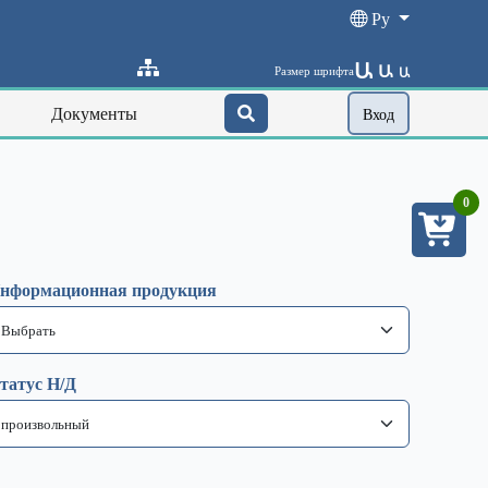
Ру
Ա
Ա
Размер шрифта
Ա
Документы
Вход
0
нформационная продукция
татус Н/Д