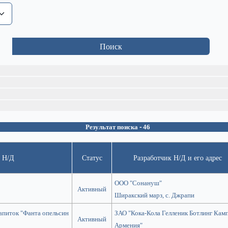
Поиск
Результат поиска - 46
 Н/Д
Статус
Разработчик Н/Д и его адрес
ООО "Сонануш"
Активный
Ширакский марз, с. Джрапи
апиток "Фанта опельсин
ЗАО "Кока-Кола Гелленик Ботлинг Кам
Активный
Армения"