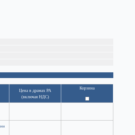
Корзина
Цена в драмах РА
(включая НДС)
пни