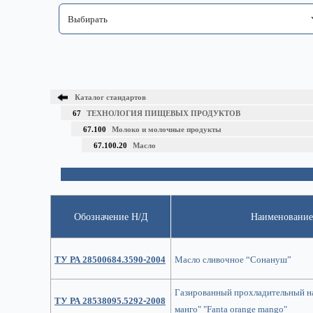
Каталог стандартов
67
ТЕХНОЛОГИЯ ПИЩЕВЫХ ПРОДУКТОВ
67.100
Молоко и молочные продукты
67.100.20
Масло
Обозначение Н/Д
Наименование
ТУ РА 28500684.3590-2004
Масло сливочное “Сонануш”
Газированный прохладительный н
ТУ РА 28538095.5292-2008
манго" "Fanta orange mango"