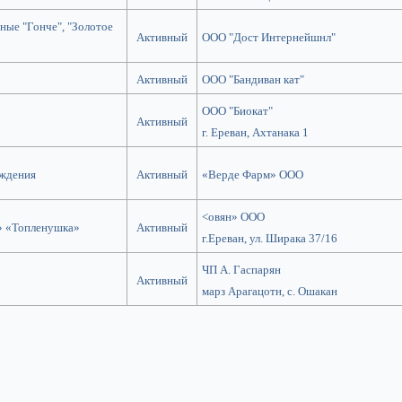
ные "Гонче", "Золотое
Активный
ООО "Дост Интернейшнл"
Активный
ООО "Бандиван кат"
ООО "Биокат"
Активный
г. Ереван, Ахтанака 1
ождения
Активный
«Верде Фарм» OOO
<овян» ООО
» «Топленушка»
Активный
г.Ереван, ул. Ширака 37/16
ЧП А. Гаспарян
Активный
марз Арагацотн, с. Ошакан