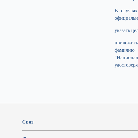
В случаях
официальны
указать це
приложить
фамилию п
"Национа
удостовер
Связ