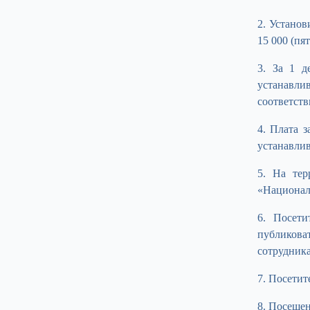
2. Устано
15 000 (пя
3. За 1 
устанавлив
соответст
4. Плата 
устанавлив
5. На те
«Национал
6. Посет
публиков
сотрудник
7. Посетит
8. Посещен