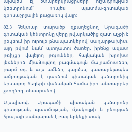
այնպես էլ օտարերկրացիների ուշադրության
կենտրոնում՝ որպես պատմա-գիտական
զբոսաշրջային բացառիկ վայր։
82,3 հեկտար տարածք զբաղեցնող Արագածի
գիտական կենտրոնը վերը թվարկածից զատ աչքի է
ընկնում իր ուրույն բնապատկերով՝ սաղարթախիտ,
այդ թվում նաև՝ պտղատու ծառեր, իրենց ազատ
թռիչքը վայելող թռչուններ, հայկական խրոխտ
լեռներին միաձուլվող բազմագույն մայրամուտներ,
թարմ օդ, և այս ամենը, կարծես, կատարելապես
ամբողջական է դառնում գիտական կենտրոնից
երևացող Տեղերի վանական համալիրի անտարբեր
չթողնող տեսարանով։
Այսպիսով, Արագածի գիտական կենտրոնը
գիտության, պատմության, մշակույթի և բնության
հրաշալի թանգարան է բաց երկնքի տակ։