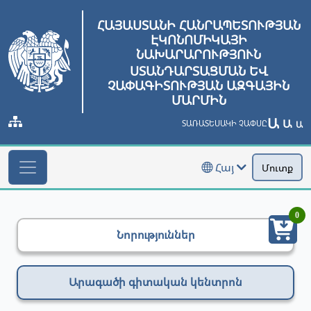
ՀԱՅԱՍՏԱՆԻ ՀԱՆՐԱՊԵՏՈՒԹՅԱՆ
ԷԿՈՆՈՄԻԿԱՅԻ
ՆԱԽԱՐԱՐՈՒԹՅՈՒՆ
ՍՏԱՆԴԱՐՏԱՑՄԱՆ ԵՎ
ՉԱՓԱԳԻՏՈՒԹՅԱՆ ԱԶԳԱՅԻՆ
ՄԱՐՄԻՆ
Ա
Ա
ՏԱՌԱՏԵՍԱԿԻ ՉԱՓՍԸ
Ա
Հայ
Մուտք
0
Նորություններ
Արագածի գիտական կենտրոն