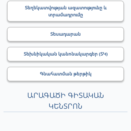
Տեղեկատվության ազատությունը և
տրամադրումը
Տեսադարան
Տեխնիկական կանոնակարգեր (ՏԿ)
Գնահատման թերթիկ
ԱՐԱԳԱԾԻ ԳԻՏԱԿԱՆ
ԿԵՆՏՐՈՆ