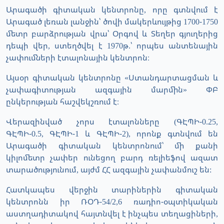
Արագածի գիտական կենտրոնը, որը գտնվում է
Արագած լեռան լանջին՝ ծովի մակերևույթից 1700-1750
մետր բարձրության վրա՝ Օրգով և Տեղեր գյուղերից
դեպի վեր, ստեղծվել է 1970թ.՝ որպես անտենային
չափումների էտալոնային կենտրոն։
Այսօր գիտական կենտրոնը «Ստանդարտացման և
չափագիտության ազգային մարմին» ՓԲ
ընկերության հաշվեկշռում է։
Վերազինված չորս էտալոնները (ԳԷՊԻ-0.25,
ԳԷՊԻ-0.5, ԳԷՊԻ-1 և ԳԷՊԻ-2), որոնք գտնվում են
Արագածի գիտական կենտրոնում՝ մի քանի
կիլոմետր չափեր ունեցող բարդ ռելիեֆով ազատ
տարածությունում, այժմ ՀՀ ազգային չափանմուշ են:
Հատկապես վերջին տարիներին գիտական
կենտրոնն իր ՌՕԴ-54/2,6 ռադիո-օպտիկական
աստղադիտակով հայտնվել է ինչպես տեղացիների,