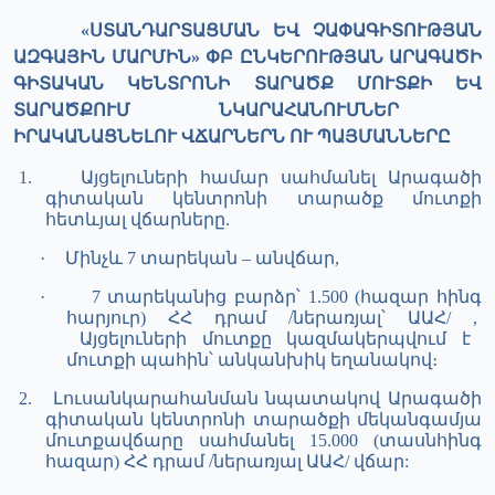
«ՍՏԱՆԴԱՐՏԱՑՄԱՆ ԵՎ ՉԱՓԱԳԻՏՈՒԹՅԱՆ
ԱԶԳԱՅԻՆ ՄԱՐՄԻՆ» ՓԲ ԸՆԿԵՐՈՒԹՅԱՆ
ԱՐԱԳԱԾԻ
ԳԻՏԱԿԱՆ ԿԵՆՏՐՈՆԻ ՏԱՐԱԾՔ ՄՈՒՏՔԻ
ԵՎ
ՏԱՐԱԾՔՈՒՄ ՆԿԱՐԱՀԱՆՈՒՄՆԵՐ
ԻՐԱԿԱՆԱՑՆԵԼՈՒ ՎՃԱՐՆԵՐՆ ՈՒ ՊԱՅՄԱՆՆԵՐԸ
1.
Այցելուների համար սահմանել
Արագածի
գիտական կենտրոնի տարածք
մուտքի
հետևյալ վճարները.
·
Մինչև 7 տարեկան – անվճար,
·
7 տարեկանից բարձր՝ 1.500 (հազար հինգ
հարյուր) ՀՀ դրամ /ներառյալ՝ ԱԱՀ/ ,
Այցելուների մուտքը կազմակերպվում է
մուտքի պահին՝ անկանխիկ եղանակով։
2.
Լուսանկարահանման նպատակով
Արագածի
գիտական կենտրոնի տարածքի մեկանգամյա
մուտքավճարը
սահմանել 15.000 (տասնհինգ
հազար) ՀՀ դրամ /ներառյալ ԱԱՀ/ վճար: