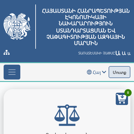
ՀԱՅԱՍՏԱՆԻ ՀԱՆՐԱՊԵՏՈՒԹՅԱՆ
ԷԿՈՆՈՄԻԿԱՅԻ
ՆԱԽԱՐԱՐՈՒԹՅՈՒՆ
ՍՏԱՆԴԱՐՏԱՑՄԱՆ ԵՎ
ՉԱՓԱԳԻՏՈՒԹՅԱՆ ԱԶԳԱՅԻՆ
ՄԱՐՄԻՆ
Ա
Ա
ՏԱՌԱՏԵՍԱԿԻ ՉԱՓՍԸ
Ա
Հայ
Մուտք
0