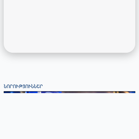
ՆՈՐՈՒԹՅՈՒՆՆԵՐ