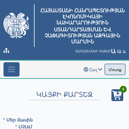
ՀԱՅԱՍՏԱՆԻ ՀԱՆՐԱՊԵՏՈՒԹՅԱՆ
ԷԿՈՆՈՄԻԿԱՅԻ
ՆԱԽԱՐԱՐՈՒԹՅՈՒՆ
ՍՏԱՆԴԱՐՏԱՑՄԱՆ ԵՎ
ՉԱՓԱԳԻՏՈՒԹՅԱՆ ԱԶԳԱՅԻՆ
ՄԱՐՄԻՆ
Ա
Ա
ՏԱՌԱՏԵՍԱԿԻ ՉԱՓՍԸ
Ա
Հայ
Մուտք
0
ԿԱՅՔԻ ՔԱՐՏԵԶ
Մեր մասին
ՍՉԱՄ