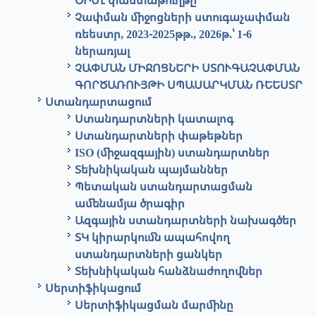
ՕԻՄԼ փաստաթուղթը
Չափման միջոցների ստուգաչափման
ռեեստր, 2023-2025թթ., 2026թ.՝ 1-6
ներառյալ
ՉԱՓՄԱՆ ՄԻՋՈՑՆԵՐԻ ՍՏՈՒԳԱՉԱՓՄԱՆ
ԳՈՐԾԱՌՈՒՅԹԻ ՍՊԱՍԱՐԿՄԱՆ ՌԵԵՍՏՐ
Ստանդարտացում
Ստանդարտների կատալոգ
Ստանդարտների փաթեթներ
ISO (միջազգային) ստանդարտներ
Տեխնիկական պայմաններ
Պետական ստանդարտացման
ամենամյա ծրագիր
Ազգային ստանդարտների նախագծեր
ՏԿ կիրարկումն ապահովող
ստանդարտների ցանկեր
Տեխնիկական հանձնաժողովներ
Սերտիֆիկացում
Սերտիֆիկացման մարմինը