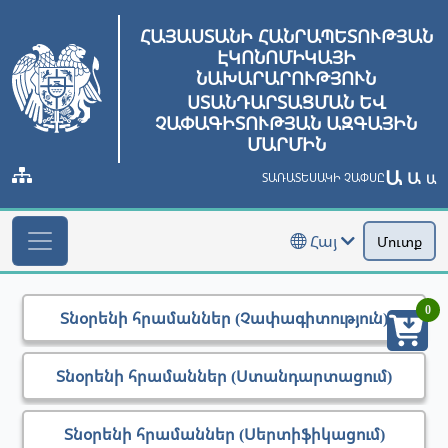
ՀԱՅԱՍՏԱՆԻ ՀԱՆՐԱՊԵՏՈՒԹՅԱՆ
ԷԿՈՆՈՄԻԿԱՅԻ
ՆԱԽԱՐԱՐՈՒԹՅՈՒՆ
ՍՏԱՆԴԱՐՏԱՑՄԱՆ ԵՎ
ՉԱՓԱԳԻՏՈՒԹՅԱՆ ԱԶԳԱՅԻՆ
ՄԱՐՄԻՆ
Ա
Ա
ՏԱՌԱՏԵՍԱԿԻ ՉԱՓՍԸ
Ա
Հայ
Մուտք
0
Տնօրենի հրամաններ (Չափագիտություն)
Տնօրենի հրամաններ (Ստանդարտացում)
Տնօրենի հրամաններ (Սերտիֆիկացում)