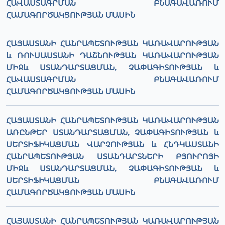
ՀԱՎԱՍՏԱԳՐՄԱՆ ԲՆԱԳԱՎԱՌՈՒՄ
ՀԱՄԱԳՈՐԾԱԿՑՈՒԹՅԱՆ ՄԱՍԻՆ
ՀԱՅԱՍՏԱՆԻ ՀԱՆՐԱՊԵՏՈՒԹՅԱՆ ԿԱՌԱՎԱՐՈՒԹՅԱՆ
և ՌՈՒՍԱՍՏԱՆԻ ԴԱՇՆՈՒԹՅԱՆ ԿԱՌԱՎԱՐՈՒԹՅԱՆ
ՄԻՋև ՍՏԱՆԴԱՐՏԱՑՄԱՆ, ՉԱՓԱԳԻՏՈՒԹՅԱՆ և
ՀԱՎԱՍՏԱԳՐՄԱՆ ԲՆԱԳԱՎԱՌՈՒՄ
ՀԱՄԱԳՈՐԾԱԿՑՈՒԹՅԱՆ ՄԱՍԻՆ
ՀԱՅԱՍՏԱՆԻ ՀԱՆՐԱՊԵՏՈՒԹՅԱՆ ԿԱՌԱՎԱՐՈՒԹՅԱՆ
ԱՌԸՆԹԵՐ ՍՏԱՆԴԱՐՏԱՑՄԱՆ, ՉԱՓԱԳԻՏՈՒԹՅԱՆ և
ՍԵՐՏԻՖԻԿԱՑՄԱՆ ՎԱՐՉՈՒԹՅԱՆ և ՀՆԴԿԱՍՏԱՆԻ
ՀԱՆՐԱՊԵՏՈՒԹՅԱՆ ՍՏԱՆԴԱՐՏՆԵՐԻ ԲՅՈՒՐՈՅԻ
ՄԻՋև ՍՏԱՆԴԱՐՏԱՑՄԱՆ, ՉԱՓԱԳԻՏՈՒԹՅԱՆ և
ՍԵՐՏԻՖԻԿԱՑՄԱՆ ԲՆԱԳԱՎԱՌՈՒՄ
ՀԱՄԱԳՈՐԾԱԿՑՈՒԹՅԱՆ ՄԱՍԻՆ
ՀԱՅԱՍՏԱՆԻ ՀԱՆՐԱՊԵՏՈՒԹՅԱՆ ԿԱՌԱՎԱՐՈՒԹՅԱՆ