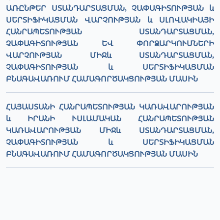
ԱՌԸՆԹԵՐ ՍՏԱՆԴԱՐՏԱՑՄԱՆ, ՉԱՓԱԳԻՏՈՒԹՅԱՆ և
ՍԵՐՏԻՖԻԿԱՑՄԱՆ ՎԱՐՉՈՒԹՅԱՆ և ՍԼՈՎԱԿԻԱՅԻ
ՀԱՆՐԱՊԵՏՈՒԹՅԱՆ ՍՏԱՆԴԱՐՏԱՑՄԱՆ,
ՉԱՓԱԳԻՏՈՒԹՅԱՆ ԵՎ ՓՈՐՁԱՐԿՈՒՄՆԵՐԻ
ՎԱՐՉՈՒԹՅԱՆ ՄԻՋև ՍՏԱՆԴԱՐՏԱՑՄԱՆ,
ՉԱՓԱԳԻՏՈՒԹՅԱՆ և ՍԵՐՏԻՖԻԿԱՑՄԱՆ
ԲՆԱԳԱՎԱՌՈՒՄ ՀԱՄԱԳՈՐԾԱԿՑՈՒԹՅԱՆ ՄԱՍԻՆ
ՀԱՅԱՍՏԱՆԻ ՀԱՆՐԱՊԵՏՈՒԹՅԱՆ ԿԱՌԱՎԱՐՈՒԹՅԱՆ
և ԻՐԱՆԻ ՒՍԼԱՄԱԿԱՆ ՀԱՆՐԱՊԵՏՈՒԹՅԱՆ
ԿԱՌԱՎԱՐՈՒԹՅԱՆ ՄԻՋև ՍՏԱՆԴԱՐՏԱՑՄԱՆ,
ՉԱՓԱԳԻՏՈՒԹՅԱՆ և ՍԵՐՏԻՖԻԿԱՑՄԱՆ
ԲՆԱԳԱՎԱՌՈՒՄ ՀԱՄԱԳՈՐԾԱԿՑՈՒԹՅԱՆ ՄԱՍԻՆ