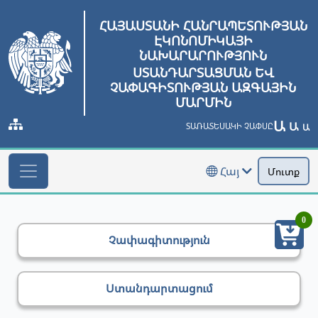
ՀԱՅԱՍՏԱՆԻ ՀԱՆՐԱՊԵՏՈՒԹՅԱՆ
ԷԿՈՆՈՄԻԿԱՅԻ
ՆԱԽԱՐԱՐՈՒԹՅՈՒՆ
ՍՏԱՆԴԱՐՏԱՑՄԱՆ ԵՎ
ՉԱՓԱԳԻՏՈՒԹՅԱՆ ԱԶԳԱՅԻՆ
ՄԱՐՄԻՆ
Ա
Ա
ՏԱՌԱՏԵՍԱԿԻ ՉԱՓՍԸ
Ա
Հայ
Մուտք
0
Չափագիտություն
Ստանդարտացում