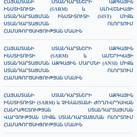
ՀԱՅԱՍՏԱՆԻ ՍՏԱՆԴԱՐՏՆԵՐԻ ԱԶԳԱՅԻՆ
ԻՆՍՏԻՏՈՒՏԻ (SARM) և ՍԼՈՎԵՆԻԱՅԻ
ՍՏԱՆԴԱՐՏԱՑՄԱՆ ԻՆՍՏԻՏՈՒՏԻ (SIST) ՄԻՋև
ՍՏԱՆԴԱՐՏԱՑՄԱՆ ՈԼՈՐՏՈՒՄ
ՀԱՄԱԳՈՐԾԱԿՑՈՒԹՅԱՆ ՄԱՍԻՆ
ՀԱՅԱՍՏԱՆԻ ՍՏԱՆԴԱՐՏՆԵՐԻ ԱԶԳԱՅԻՆ
ԻՆՍՏԻՏՈՒՏԻ (SARM) և ԱՄԵՐԻԿԱՅԻ
ՍՏԱՆԴԱՐՏԱՑՄԱՆ ԱԶԳԱՅԻՆ ՄԱՐՄՆԻ (ANSI) ՄԻՋև
ՍՏԱՆԴԱՐՏԱՑՄԱՆ ՈԼՈՐՏՈՒՄ
ՀԱՄԱԳՈՐԾԱԿՑՈՒԹՅԱՆ ՄԱՍԻՆ
ՀԱՅԱՍՏԱՆԻ ՍՏԱՆԴԱՐՏՆԵՐԻ ԱԶԳԱՅԻՆ
ԻՆՍՏԻՏՈՒՏԻ (SARM) և ՉԻՆԱՍՏԱՆԻ ԺՈՂՈՎՐԴԱԿԱՆ
ՀԱՆՐԱՊԵՏՈՒԹՅԱՆ ՍՏԱՆԴԱՐՏԱՑՄԱՆ
ՎԱՐՉՈՒԹՅԱՆ ՄԻՋև ՍՏԱՆԴԱՐՏԱՑՄԱՆ ՈԼՈՐՏՈՒՄ
ՀԱՄԱԳՈՐԾԱԿՑՈՒԹՅԱՆ ՄԱՍԻՆ