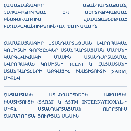
ՀԱՄԱՁԱՅՆԱԳԻՐ ՍՏԱՆԴԱՐՏԱՑՄԱՆ,
ՉԱՓԱԳԻՏՈՒԹՅԱՆ ԵՎ ՍԵՐՏԻՖԻԿԱՑՄԱՆ
ԲՆԱԳԱՎԱՌՈՒՄ ՀԱՄԱՁԱՅՆԵՑՎԱԾ
ՔԱՂԱՔԱԿԱՆՈՒԹՅՈՒՆ ՎԱՐԵԼՈՒ ՄԱՍԻՆ
ՀԱՄԱՁԱՅՆԱԳԻՐ ՍՏԱՆԴԱՐՏԱՑՄԱՆ ԵՎՐՈՊԱԿԱՆ
ԿՈՄԻՏԵԻ ԳՈՐԾԸՆԿԵՐ ՍՏԱՆԴԱՐՏԱՑՄԱՆ ՄԱՐՄՆԻ
ԿԱՐԳԱՎԻՃԱԿԻ ՄԱՍԻՆ ՍՏԱՆԴԱՐՏԱՑՄԱՆ
ԵՎՐՈՊԱԿԱՆ ԿՈՄԻՏԵԻ (CEN) և ՀԱՅԱՍՏԱՆԻ
ՍՏԱՆԴԱՐՏՆԵՐԻ ԱԶԳԱՅԻՆ ԻՆՍՏԻՏՈՒՏԻ (SARM)
ՄԻՋԵՎ
ՀԱՅԱՍՏԱՆԻ ՍՏԱՆԴԱՐՏՆԵՐԻ ԱԶԳԱՅԻՆ
ԻՆՍՏԻՏՈՒՏԻ (SARM) և ASTM INTERNATIONAL-Ի
ՄԻՋև ՍՏԱՆԴԱՐՏԱՑՄԱՆ ՈԼՈՐՏՈՒՄ
ՀԱՄԱԳՈՐԾԱԿՑՈՒԹՅԱՆ ՄԱՍԻՆ