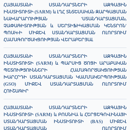
ՀԱՅԱՍՏԱՆԻ ՍՏԱՆԴԱՐՏՆԵՐԻ ԱԶԳԱՅԻՆ
ԻՆՍՏԻՏՈՒՏԻ (SARM) և ԼՂՀ ՏՆՏԵՍԱԿԱՆ ԶԱՐԳԱՑՄԱՆ
ՆԱԽԱՐԱՐՈՒԹՅԱՆ 'ՍՏԱՆԴԱՐՏԱՑՄԱՆ,
ՉԱՓԱԳԻՏՈՒԹՅԱՆ և ՍԵՐՏԻՖԻԿԱՑՄԱՆ ԿԵՆՏՐՈՆ'
ՊՈԱԿ-Ի ՄԻՋԵՎ ՍՏԱՆԴԱՐՏԱՑՄԱՆ ՈԼՈՐՏՈՒՄ
ՀԱՄԱԳՈՐԾԱԿՑՈՒԹՅԱՆ ՎԵՐԱԲԵՐՅԱԼ
ՀԱՅԱՍՏԱՆԻ ՍՏԱՆԴԱՐՏՆԵՐԻ ԱԶԳԱՅԻՆ
ԻՆՍՏԻՏՈՒՏԻ (SARM) և ՊԱՐՍԻՑ ԾՈՑԻ ԱՐԱԲԱԿԱՆ
ՊԵՏՈՒԹՅՈՒՆՆԵՐԻ ՀԱՄԱԳՈՐԾԱԿՑՈՒԹՅԱՆ
ԽԱՐՀՐԴԻ ՍՏԱՆԴԱՐՏԱՑՄԱՆ ԿԱՄՄԱԿԵՐՊՈՒԹՅԱՆ
(GSO) ՄԻՋԵՎ ՍՏԱՆԴԱՐՏԱՑՄԱՆ ՈԼՈՐՏՈՒՄ
ՀՈՒՇԱԳԻՐ
ՀԱՅԱՍՏԱՆԻ ՍՏԱՆԴԱՐՏՆԵՐԻ ԱԶԳԱՅԻՆ
ԻՆՍՏԻՏՈՒՏԻ (SARM) և ԲՈՍՆԻԱ և ՀԵՐՑԵԳՈՎԻՆԱՅԻ
ՍՏԱՆԴԱՐՏԱՑՄԱՆ ԻՆՍՏԻՏՈՒՏԻ (BAS) ՄԻՋԵՎ
ՍՏԱՆԴԱՐՏԱՑՄԱՆ ՈԼՈՐՏՈՒՄ