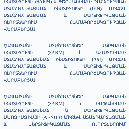
ԻՆՍՏԻՏՈՒՏԻ (SARM) և ԳԵՐՄԱՆԻԱՅԻ ԴԱՇՆՈՒԹՅԱՆ
ՍՏԱՆԴԱՐՏԱՑՄԱՆ ԻՆՍՏԻՏՈՒՏԻ (DIN) ՄԻՋԵՎ
ՍՏԱՆԴԱՐՏԱՑՄԱՆ և ՍԵՐՏԻՖԻԿԱՑՄԱՆ
ՈԼՈՐՏՆԵՐՈՒՄ ՀԱՄԱԳՈՐԾԱԿՑՈՒԹՅԱՆ
ՎԵՐԱԲԵՐՅԱԼ
ՀԱՅԱՍՏԱՆԻ ՍՏԱՆԴԱՐՏՆԵՐԻ ԱԶԳԱՅԻՆ
ԻՆՍՏԻՏՈՒՏԻ (SARM) և ԱՎՍՏՐԻԱՅԻ
ՍՏԱՆԴԱՐՏԱՑՄՆԱՆ ԻՆՍՏԻՏՈՒՏԻ (ASI) ՄԻՋԵՎ
ՍՏԱՆԴԱՐՏԱՑՄԱՆ և ՍԵՐՏԻՖԻԿԱՑՄԱՆ
ՈԼՈՐՏՆԵՐՈՒՄ ՀԱՄԱԳՈՐԾԱԿՑՈՒԹՅԱՆ
ՎԵՐԱԲԵՐՅԱԼ
ՀԱՅԱՍՏԱՆԻ ՍՏԱՆԴԱՐՏՆԵՐԻ ԱԶԳԱՅԻՆ
ԻՆՍՏԻՏՈՒՏԻ (SARM) և ԻՍՊԱՆԻԱՅԻ
ՍՏԱՆԴԱՐՏԱՑՄՆԱՆ և ՍԵՐՏԻՖԻԿԱՑՄԱՆ
ԱՍՈՑԻԱՑԻԱՅԻ (AENOR) ՄԻՋԵՎ ՍՏԱՆԴԱՐՏԱՑՄԱՆ
և ՍԵՐՏԻՖԻԿԱՑՄԱՆ ՈԼՈՐՏՆԵՐՈՒՄ