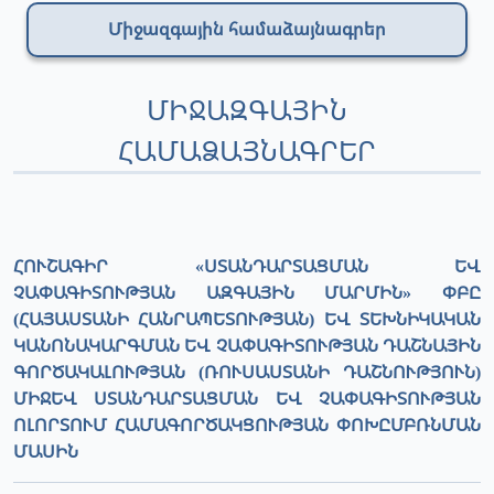
Միջազգային համաձայնագրեր
ՄԻՋԱԶԳԱՅԻՆ
ՀԱՄԱՁԱՅՆԱԳՐԵՐ
ՀՈՒՇԱԳԻՐ «ՍՏԱՆԴԱՐՏԱՑՄԱՆ ԵՎ
ՉԱՓԱԳԻՏՈՒԹՅԱՆ ԱԶԳԱՅԻՆ ՄԱՐՄԻՆ» ՓԲԸ
(ՀԱՅԱՍՏԱՆԻ ՀԱՆՐԱՊԵՏՈՒԹՅԱՆ) ԵՎ ՏԵԽՆԻԿԱԿԱՆ
ԿԱՆՈՆԱԿԱՐԳՄԱՆ ԵՎ ՉԱՓԱԳԻՏՈՒԹՅԱՆ ԴԱՇՆԱՅԻՆ
ԳՈՐԾԱԿԱԼՈՒԹՅԱՆ (ՌՈՒՍԱՍՏԱՆԻ ԴԱՇՆՈՒԹՅՈՒՆ)
ՄԻՋԵՎ ՍՏԱՆԴԱՐՏԱՑՄԱՆ ԵՎ ՉԱՓԱԳԻՏՈՒԹՅԱՆ
ՈԼՈՐՏՈՒՄ ՀԱՄԱԳՈՐԾԱԿՑՈՒԹՅԱՆ ՓՈԽԸՄԲՌՆՄԱՆ
ՄԱՍԻՆ