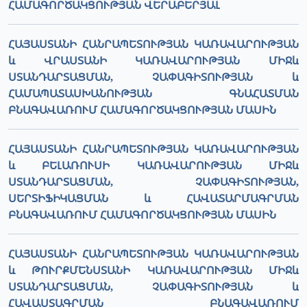
ՀԱՄԱԳՈՐԾԱԿՑՈՒԹՅԱՆ ՎԵՐԱԲԵՐՅԱԼ
ՀԱՅԱՍՏԱՆԻ ՀԱՆՐԱՊԵՏՈՒԹՅԱՆ ԿԱՌԱՎԱՐՈՒԹՅԱՆ
և ՎՐԱՍՏԱՆԻ ԿԱՌԱՎԱՐՈՒԹՅԱՆ ՄԻՋև
ՍՏԱՆԴԱՐՏԱՑՄԱՆ, ՉԱՓԱԳԻՏՈՒԹՅԱՆ և
ՀԱՄԱՊԱՏԱՍԽԱՆՈՒԹՅԱՆ ԳՆԱՀԱՏՄԱՆ
ԲՆԱԳԱՎԱՌՈՒՄ ՀԱՄԱԳՈՐԾԱԿՑՈՒԹՅԱՆ ՄԱՍԻՆ
ՀԱՅԱՍՏԱՆԻ ՀԱՆՐԱՊԵՏՈՒԹՅԱՆ ԿԱՌԱՎԱՐՈՒԹՅԱՆ
և ԲԵԼԱՌՈՒՍԻ ԿԱՌԱՎԱՐՈՒԹՅԱՆ ՄԻՋև
ՍՏԱՆԴԱՐՏԱՑՄԱՆ, ՉԱՓԱԳԻՏՈՒԹՅԱՆ,
ՍԵՐՏԻՖԻԿԱՑՄԱՆ և ՀԱՎԱՏԱՐՄԱԳՐՄԱՆ
ԲՆԱԳԱՎԱՌՈՒՄ ՀԱՄԱԳՈՐԾԱԿՑՈՒԹՅԱՆ ՄԱՍԻՆ
ՀԱՅԱՍՏԱՆԻ ՀԱՆՐԱՊԵՏՈՒԹՅԱՆ ԿԱՌԱՎԱՐՈՒԹՅԱՆ
և ԹՈՒՐՔՄԵՆՍՏԱՆԻ ԿԱՌԱՎԱՐՈՒԹՅԱՆ ՄԻՋև
ՍՏԱՆԴԱՐՏԱՑՄԱՆ, ՉԱՓԱԳԻՏՈՒԹՅԱՆ և
ՀԱՎԱՍՏԱԳՐՄԱՆ ԲՆԱԳԱՎԱՌՈՒՄ