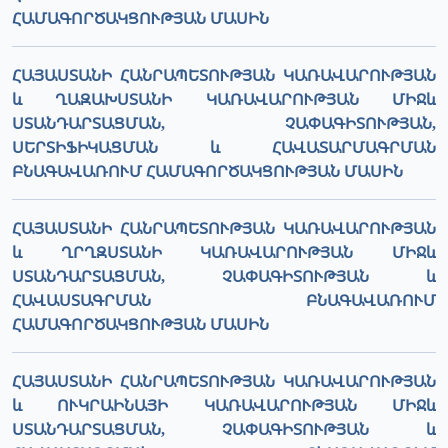
ՀԱՄԱԳՈՐԾԱԿՑՈՒԹՅԱՆ ՄԱՍԻՆ
ՀԱՅԱՍՏԱՆԻ ՀԱՆՐԱՊԵՏՈՒԹՅԱՆ ԿԱՌԱՎԱՐՈՒԹՅԱՆ
և ՂԱԶԱԽՍՏԱՆԻ ԿԱՌԱՎԱՐՈՒԹՅԱՆ ՄԻՋև
ՍՏԱՆԴԱՐՏԱՑՄԱՆ, ՉԱՓԱԳԻՏՈՒԹՅԱՆ,
ՍԵՐՏԻՖԻԿԱՑՄԱՆ և ՀԱՎԱՏԱՐՄԱԳՐՄԱՆ
ԲՆԱԳԱՎԱՌՈՒՄ ՀԱՄԱԳՈՐԾԱԿՑՈՒԹՅԱՆ ՄԱՍԻՆ
ՀԱՅԱՍՏԱՆԻ ՀԱՆՐԱՊԵՏՈՒԹՅԱՆ ԿԱՌԱՎԱՐՈՒԹՅԱՆ
և ՂՐՂԶՍՏԱՆԻ ԿԱՌԱՎԱՐՈՒԹՅԱՆ ՄԻՋև
ՍՏԱՆԴԱՐՏԱՑՄԱՆ, ՉԱՓԱԳԻՏՈՒԹՅԱՆ և
ՀԱՎԱՍՏԱԳՐՄԱՆ ԲՆԱԳԱՎԱՌՈՒՄ
ՀԱՄԱԳՈՐԾԱԿՑՈՒԹՅԱՆ ՄԱՍԻՆ
ՀԱՅԱՍՏԱՆԻ ՀԱՆՐԱՊԵՏՈՒԹՅԱՆ ԿԱՌԱՎԱՐՈՒԹՅԱՆ
և ՈՒԿՐԱԻՆԱՅԻ ԿԱՌԱՎԱՐՈՒԹՅԱՆ ՄԻՋև
ՍՏԱՆԴԱՐՏԱՑՄԱՆ, ՉԱՓԱԳԻՏՈՒԹՅԱՆ և