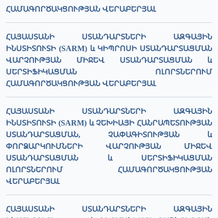
ՀԱՄԱԳՈՐԾԱԿՑՈՒԹՅԱՆ ՎԵՐԱԲԵՐՅԱԼ
ՀԱՅԱՍՏԱՆԻ ՍՏԱՆԴԱՐՏՆԵՐԻ ԱԶԳԱՅԻՆ
ԻՆՍՏԻՏՈՒՏԻ (SARM) և ԿԻՊՐՈՍԻ ՍՏԱՆԴԱՐՏԱՑՄԱՆ
ՎԱՐՉՈՒԹՅԱՆ ՄԻՋԵՎ ՍՏԱՆԴԱՐՏԱՑՄԱՆ և
ՍԵՐՏԻՖԻԿԱՑՄԱՆ ՈԼՈՐՏՆԵՐՈՒՄ
ՀԱՄԱԳՈՐԾԱԿՑՈՒԹՅԱՆ ՎԵՐԱԲԵՐՅԱԼ
ՀԱՅԱՍՏԱՆԻ ՍՏԱՆԴԱՐՏՆԵՐԻ ԱԶԳԱՅԻՆ
ԻՆՍՏԻՏՈՒՏԻ (SARM) և ՉԵԽԻԱՅԻ ՀԱՆՐԱՊԵՏՈՒԹՅԱՆ
ՍՏԱՆԴԱՐՏԱՑՄԱՆ, ՉԱՓԱԳԻՏՈՒԹՅԱՆ և
ՓՈՐՁԱՐԿՈՒՄՆԵՐԻ ՎԱՐՉՈՒԹՅԱՆ ՄԻՋԵՎ
ՍՏԱՆԴԱՐՏԱՑՄԱՆ և ՍԵՐՏԻՖԻԿԱՑՄԱՆ
ՈԼՈՐՏՆԵՐՈՒՄ ՀԱՄԱԳՈՐԾԱԿՑՈՒԹՅԱՆ
ՎԵՐԱԲԵՐՅԱԼ
ՀԱՅԱՍՏԱՆԻ ՍՏԱՆԴԱՐՏՆԵՐԻ ԱԶԳԱՅԻՆ