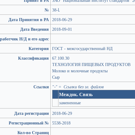
Принят в РА
ЗАО "Национальный институт стандартов" 2
№
38-Լ
Дата Принятия в РА
2018-06-29
Дата Введения
2018-09-01
работчик Н/Д и его адрес
Категория
ГОСТ - межгосударственный НД
Классификация
67.100.30
ТЕХНОЛОГИЯ ПИЩЕВЫХ ПРОДУКТОВ
Молоко и молочные продукты
Сыр
Ссылки
"-" = Ссылки без эл. файлов
Междок. Связь
замененные
Дата регистрации
2018-06-29
Регистрационный №
5538-2018
Кол-во Страниц