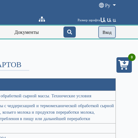
Ру
Ա
Ա
Размер шрифта
Ա
Документы
Вход
0
АРТОВ
 обработкой сырной массы. Технические условия
ры с чеддеризацией и термомеханической обработкой сырной
о, козьего молока и продуктов переработки молока,
отребления в пищу или дальнейшей переработки