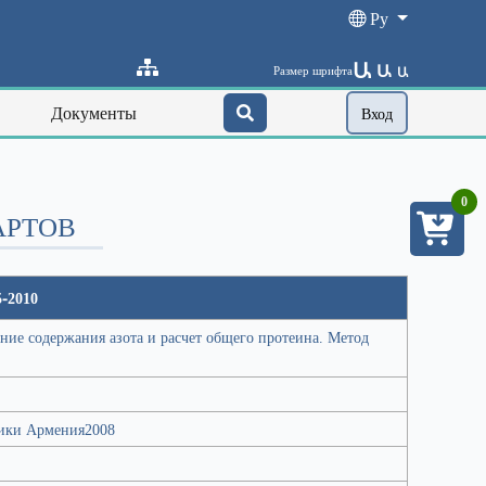
Ру
Ա
Ա
Размер шрифта
Ա
Документы
Вход
0
АРТОВ
-2010
ние содержания азота и расчет общего протеина. Метод
ики Армения2008