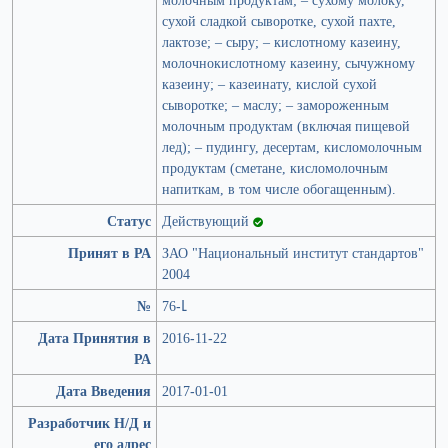
сухой сладкой сыворотке, сухой пахте,
лактозе; – сыру; – кислотному казеину,
молочнокислотному казеину, сычужному
казеину; – казеинату, кислой сухой
сыворотке; – маслу; – замороженным
молочным продуктам (включая пищевой
лед); – пудингу, десертам, кисломолочным
продуктам (сметане, кисломолочным
напиткам, в том числе обогащенным).
Статус
Действующий
Принят в РА
ЗАО "Национальный институт стандартов"
2004
№
76-Լ
Дата Принятия в
2016-11-22
РА
Дата Введения
2017-01-01
Разработчик Н/Д и
его адрес