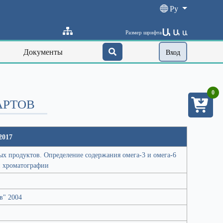
Ру
Ա
Ա
Размер шрифта
Ա
Документы
Вход
0
АРТОВ
2017
 продуктов. Определение содержания омега-3 и омега-6
й хроматографии
в" 2004