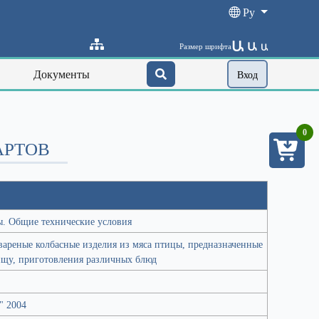
Ру
Ա
Ա
Размер шрифта
Ա
Документы
Вход
0
АРТОВ
ы. Общие технические условия
вареные колбасные изделия из мяса птицы, предназначенные
ищу, приготовления различных блюд
" 2004