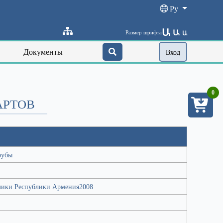
Ру
Ա
Ա
Размер шрифта
Ա
Документы
Вход
0
АРТОВ
рубы
мики Республики Армения2008