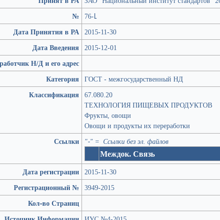
Принят в РА
ЗАО "Национальный институт стандартов" 2
№
76-Լ
Дата Принятия в РА
2015-11-30
Дата Введения
2015-12-01
работчик Н/Д и его адрес
Категория
ГОСТ - межгосударственный НД
Классификация
67.080.20
ТЕХНОЛОГИЯ ПИЩЕВЫХ ПРОДУКТОВ
Фрукты, овощи
Овощи и продукты их переработки
Ссылки
"-" = Ссылки без эл. файлов
Междок. Связь
Дата регистрации
2015-11-30
Регистрационный №
3949-2015
Кол-во Страниц
Источник Информации
ИУС №4-2015