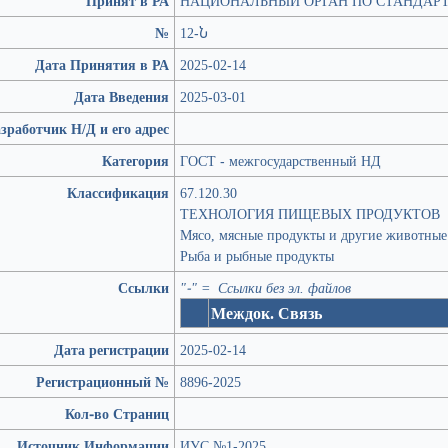
Принят в РА
НАЦИОНАЛЬНЫЙ ОРГАН ПО СТАНДАР
№
12-Ն
Дата Принятия в РА
2025-02-14
Дата Введения
2025-03-01
зработчик Н/Д и его адрес
Категория
ГОСТ - межгосударственный НД
Классификация
67.120.30
ТЕХНОЛОГИЯ ПИЩЕВЫХ ПРОДУКТОВ
Мясо, мясные продукты и другие животные
Рыба и рыбные продукты
Ссылки
"-" = Ссылки без эл. файлов
Междок. Связь
Дата регистрации
2025-02-14
Регистрационный №
8896-2025
Кол-во Страниц
Источник Информации
ИУС №1-2025