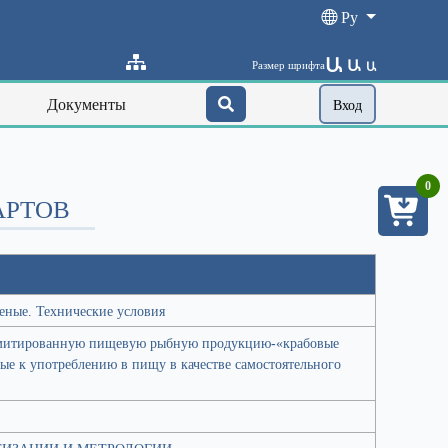
Ру
Ա
Ա
Размер шрифта
Ա
Документы
Вход
0
АРТОВ
еные. Технические условия
 имитированную пищевую рыбную продукцию-«крабовые
е к употреблению в пищу в качестве самостоятельного