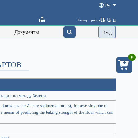
Ру
Ա
Ա
Размер шрифта
Ա
Документы
Вход
0
АРТОВ
тации по методу Зелени
, known as the Zeleny sedimentation test, for assessing one of
 a means of predicting the baking strength of the flour which can