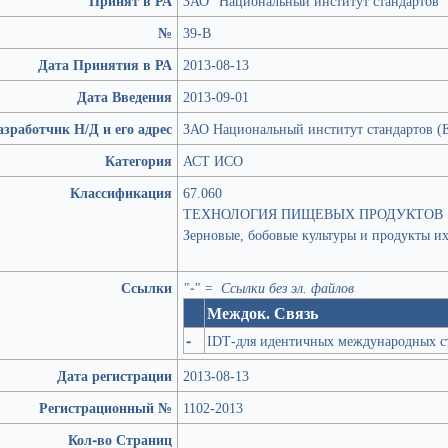
Принят в РА
ЗАО "Национальный институт стандартов"
№
39-В
Дата Принятия в РА
2013-08-13
Дата Введения
2013-09-01
азработчик Н/Д и его адрес
ЗАО Национальный институт стандартов (Е
Категория
АСТ ИСО
Классификация
67.060
ТЕХНОЛОГИЯ ПИЩЕВЫХ ПРОДУКТОВ
Зерновые, бобовые культуры и продукты и
Ссылки
"-" = Ссылки без эл. файлов
Междок. Связь
-
IDT-для идентичных международных с
Дата регистрации
2013-08-13
Регистрационный №
1102-2013
Кол-во Страниц