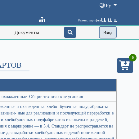
Ру
Ա
Ա
Размер шрифта
Ա
Документы
Вход
0
АРТОВ
 охлажденные. Общие технические условия
роженные и охлажденные хлебо- булочные полуфабрикаты
азначен- ные для реализации и последующей переработки в
ти хлебобулочных полуфабрикатов изложены в разделе 6,
ания к маркировке — в 5.4. Стандарт не распространяется на
ные для выработки хлебобулочных изделий пониженной
яемых способом жарки, диетических хлебобулочных изделий