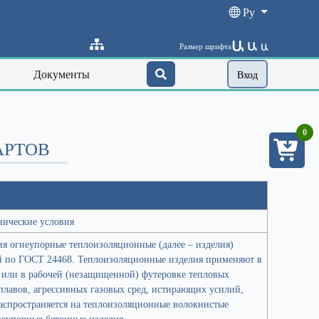
Ру
Ա
Ա
Размер шрифта
Ա
Документы
Вход
0
АРТОВ
нические условия
ия огнеупорные теплоизоляционные (далее – изделия)
й по ГОСТ 24468. Теплоизоляционные изделия применяют в
или в рабочей (незащищенной) футеровке тепловых
плавов, агрессивных газовых сред, истирающих усилий,
распространяется на теплоизоляционные волокнистые
неупорные бетонные изделия