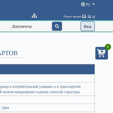
Ру
Ա
Ա
Размер шрифта
Ա
Документы
Вход
0
АРТОВ
крекер в потребительской упаковке и в транспортной
й мучное кондитерское изделие слоистой структуры
" 2004