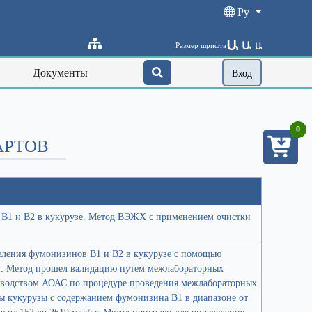
Ру
Ա
Ա
Размер шрифта
Ա
Документы
Вход
0
АРТОВ
В1 и В2 в кукурузе. Метод ВЭЖХ с применением очистки
деления фумонизинов В1 и В2 в кукурузе с помощью
. Метод прошел валидацию путем межлабораторных
оводством АОАС по процедуре проведения межлабораторных
ы кукурузы с содержанием фумонизина В1 в диапазоне от
е от 152 до 2619 мкг/кг. Метод пригоден для определения