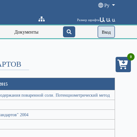
Ру
Ա
Ա
Размер шрифта
Ա
Документы
Вход
0
АРТОВ
2015
содержания поваренной соли. Потенциометрический метод
андартов" 2004