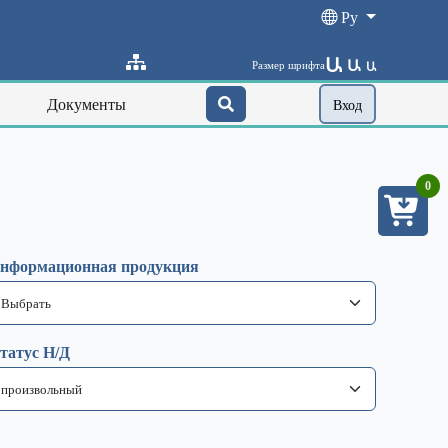
Ру
Ա
Ա
Размер шрифта
Ա
Документы
Вход
0
нформационная продукция
татус Н/Д