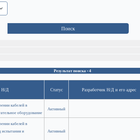
Поиск
Результат поиска - 4
 Н/Д
Статус
Разработчик Н/Д и его адрес
рении кабелей в
Активный
тательное оборудование
рении кабелей в
д испытания и
Активный