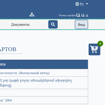
Ру
Ա
Ա
Размер шрифта
Ա
Документы
Вход
0
АРТОВ
2016
кислотности. (Контрольный метод)
է չոր կաթի բոլոր տեսակներում տիտրվող
մեթոդը:
ов" 2004