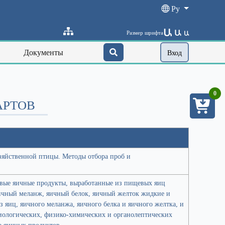
Ру
Ա
Ա
Размер шрифта
Ա
Документы
Вход
0
АРТОВ
зяйственной птицы. Методы отбора проб и
евые яичные продукты, выработанные из пищевых яиц
яичный меланж, яичный белок, яичный желток жидкие и
 яиц, яичного меланжа, яичного белка и яичного желтка, и
биологических, физико-химических и органолептических
а яичных продуктов