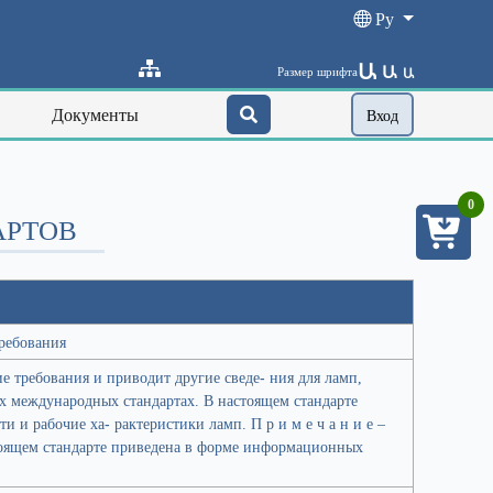
Ру
Ա
Ա
Размер шрифта
Ա
Документы
Вход
0
АРТОВ
ребования
е требования и приводит другие сведе- ния для ламп,
их международных стандартах. В настоящем стандарте
и и рабочие ха- рактеристики ламп. П р и м е ч а н и е –
тоящем стандарте приведена в форме информационных