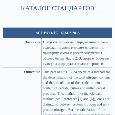
КАТАЛОГ СТАНДАРТОВ
АСТ ИСО/ТС 16634-2-2013
Название
Продукты пищевые. Определение общего
содержания азота методом озоления по
принципу Дюма и расчет содержания
общего белка. Часть 2. Зерновые, бобовые
культуры и продукты помола зерновых
Описание
This part of ISO 16634 specifies a method for
the determination of the total nitrogen content
and the calculation of the crude protein
content of cereals, pulses and milled cereal
products. This method, like the Kjeldahl
method (see References [1] and [6]), does not
distinguish between protein nitrogen and non-
protein nitrogen. For the calculation of the
protein content, various conversion factors are