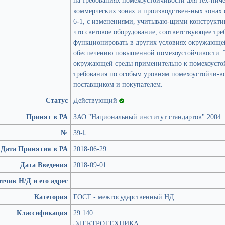
коммерческих зонах и производствен-ных зонах 
6-1, с изменениями, учитываю-щими конструктив
что световое оборудование, соответствующее тре
функционировать в других условиях окружающей
обеспечению повышенной помехоустойчивости. Т
окружающей среды применительно к помехоустой
требования по особым уровням помехоустойчи-в
поставщиком и покупателем.
Статус
Действующий
Принят в РА
ЗАО "Национальный институт стандартов" 2004
№
39-Լ
Дата Принятия в РА
2018-06-29
Дата Введения
2018-09-01
тчик Н/Д и его адрес
Категория
ГОСТ - межгосударственный НД
Классификация
29.140
ЭЛЕКТРОТЕХНИКА