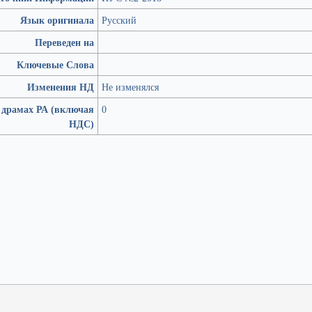
Язык оригинала
Русский
Переведен на
Ключевые Слова
Изменения НД
Не изменялся
 драмах РА (включая
0
НДС)