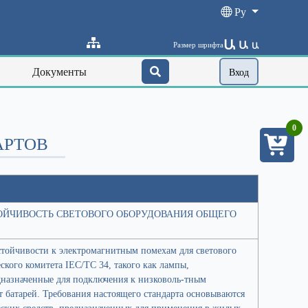
Ру
Ա
Ա
Размер шрифта
Ա
Документы
Вход
0
АРТОВ
ОУСТОЙЧИВОСТЬ СВЕТОВОГО ОБОРУДОВАНИЯ ОБЩЕГО
стойчивости к электромагнитным помехам для светового
ского комитета IEC/TC 34, такого как лампы,
дназначенные для подключения к низковоль-тным
 батарей. Требования настоящего стандарта основываются
еских средств, предназначенных для применения в жилых,