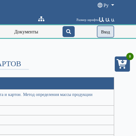
Ру
Ա
Ա
Размер шрифта
Ա
Документы
Вход
0
АРТОВ
га и картон. Метод определения массы продукции