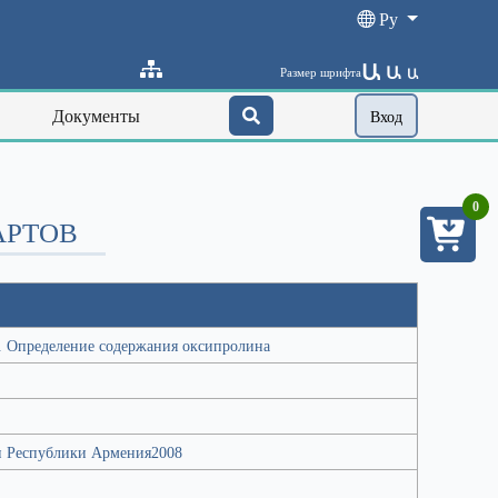
Ру
Ա
Ա
Размер шрифта
Ա
Документы
Вход
0
АРТОВ
. Определение содержания оксипролина
и Республики Армения2008