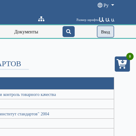
Ру
Ա
Ա
Размер шрифта
Ա
Документы
Вход
0
АРТОВ
 контроль товарного качества
нститут стандартов" 2004