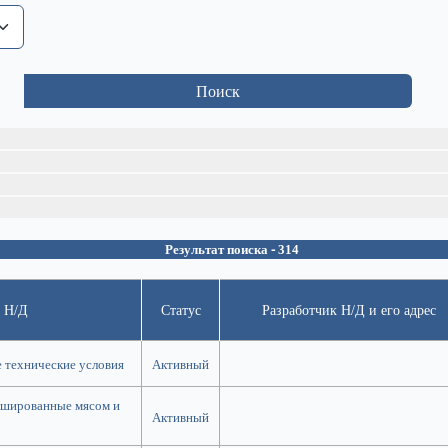
Поиск
Результат поиска - 314
 Н/Д
Статус
Разработчик Н/Д и его адрес
 технические условия
Активный
ршированные мясом и
Активный