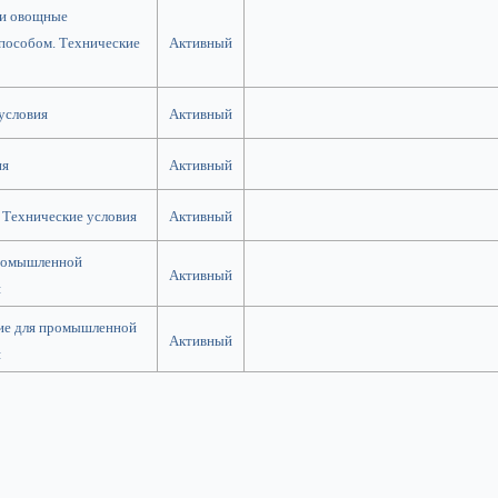
 и овощные
пособом. Технические
Активный
условия
Активный
ия
Активный
 Технические условия
Активный
промышленной
Активный
я
ие для промышленной
Активный
я