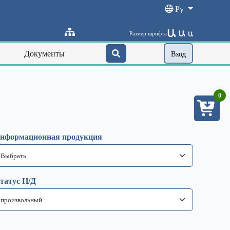
Ру
Ա
Ա
Размер шрифта
Ա
Документы
Вход
0
нформационная продукция
татус Н/Д