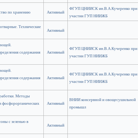
ФГУП ЦНИИСК ин.В.А.Кучеренко при
ство по хранению
Активный
участии ГУП НИИЖБ
отварные. Технические
Активный
вощей.
ФГУП ЦНИИСК ин.В.А.Кучеренко при
пределения содержания
Активный
участии ГУП НИИЖБ
вощей.
ФГУП ЦНИИСК ин.В.А.Кучеренко при
пределения содержания
Активный
участии ГУП НИИЖБ
еработки. Методы
ВНИИ консервной и овощесушильной
тв фосфорорганических
Активный
промышл
соны с зеленью в
Активный