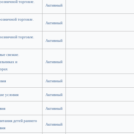
розничной торговле.
Активный
розничной торговле.
Активный
розничной торговле.
Активный
ые свежие.
ильниках и
Активный
орах
овия
Активный
ие условия
Активный
вия
Активный
питания детей раннего
Активный
вия