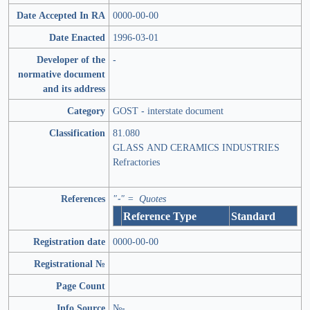
Date Accepted In RA
0000-00-00
Date Enacted
1996-03-01
Developer of the
-
normative document
and its address
Category
GOST - interstate document
Classification
81.080
GLASS AND CERAMICS INDUSTRIES
Refractories
References
"-" = Quotes
Reference Type
Standard
Registration date
0000-00-00
Registrational №
Page Count
Info Source
№-