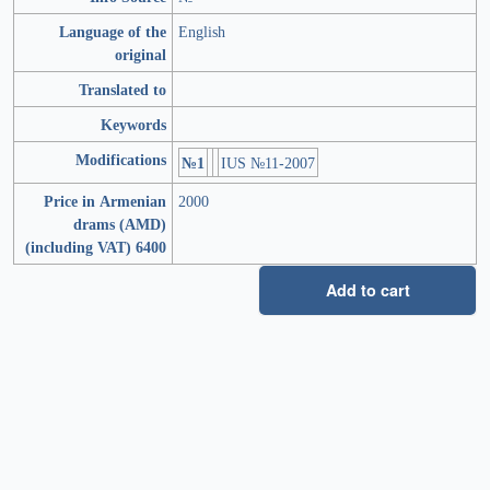
Language of the
English
original
Translated to
Keywords
Modifications
№1
IUS №11-2007
Price in Armenian
2000
drams (AMD)
(including VAT) 6400
Add to cart