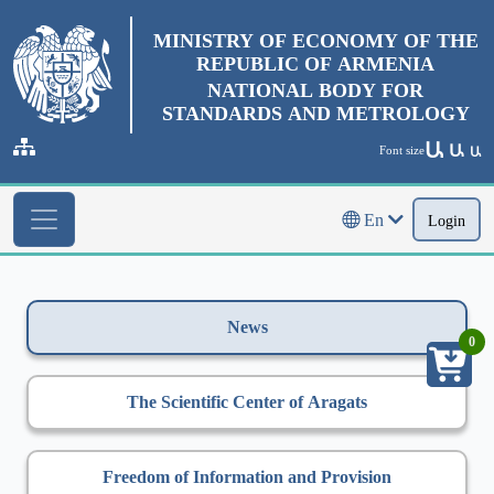
MINISTRY OF ECONOMY OF THE
REPUBLIC OF ARMENIA
NATIONAL BODY FOR
STANDARDS AND METROLOGY
Ա
Ա
Font size
Ա
En
Login
News
0
The Scientific Center of Aragats
Freedom of Information and Provision