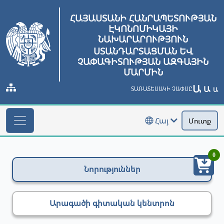
ՀԱՅԱՍՏԱՆԻ ՀԱՆՐԱՊԵՏՈՒԹՅԱՆ
ԷԿՈՆՈՄԻԿԱՅԻ
ՆԱԽԱՐԱՐՈՒԹՅՈՒՆ
ՍՏԱՆԴԱՐՏԱՑՄԱՆ ԵՎ
ՉԱՓԱԳԻՏՈՒԹՅԱՆ ԱԶԳԱՅԻՆ
ՄԱՐՄԻՆ
Ա
Ա
ՏԱՌԱՏԵՍԱԿԻ ՉԱՓՍԸ
Ա
Հայ
Մուտք
0
Նորություններ
Արագածի գիտական կենտրոն