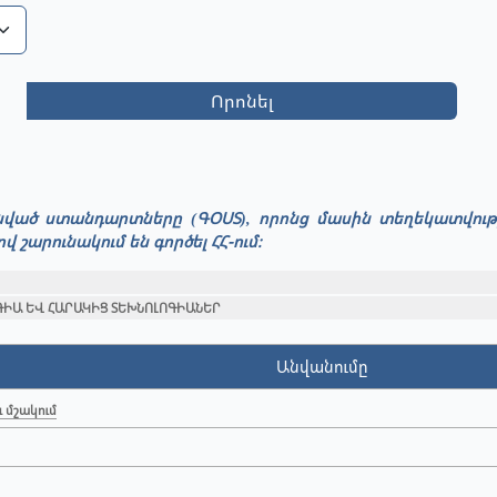
Որոնել
ունված ստանդարտները (ԳՕՍՏ), որոնց մասին տեղեկատվու
արունակում են գործել ՀՀ-ում։
ԻԱ ԵՎ ՀԱՐԱԿԻՑ ՏԵԽՆՈԼՈԳԻԱՆԵՐ
Անվանումը
 մշակում