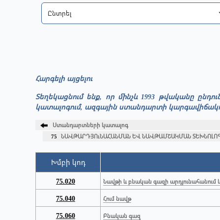
Հարգելի այցելու
Տեղեկացնում ենք, որ մինչև 1993 թվականը ընդ
կատալոգում, ազգային ստանդարտի կարգավիճակով շ
Ստանդարտների կատալոգ
75
ՆԱՎԹԱՐԴՅՈւՆԱՀԱՆՄԱՆ ԵՎ ՆԱՎԹԱՄՇԱԿՄԱՆ ՏԵԽՆՈԼՈԳ
Խմբի կոդ
75.020
Նավթի և բնական գազի արդյունահանում և
75.040
Հում նավթ
75.060
Բնական գազ