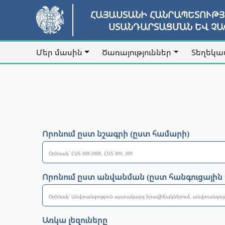
ՀԱՅԱՍՏԱՆԻ ՀԱՆՐԱՊԵՏՈՒԹ
ՍՏԱՆԴԱՐՏԱՑՄԱՆ ԵՎ Չ
Մեր մասին
Ծառայություններ
Տեղեկա
Որոնում ըստ նշագրի (ըստ համարի)
Որոնում ըստ անվանման (ըստ հանգուցային
Առկա լեզուները