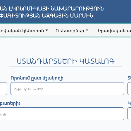
ՅԱՆ ԷԿՈՆՈՄԻԿԱՅԻ ՆԱԽԱՐԱՐՈՒԹՅՈՒՆ
ԱՓԱԳԻՏՈՒԹՅԱՆ ԱԶԳԱՅԻՆ ՄԱՐՄԻՆ
տվական կենտրոն
Ռեեստրներ
Իրավական 
ՍՏԱՆԴԱՐՏՆԵՐԻ ԿԱՏԱԼՈԳ
Որոնում ըստ մշակողի
Տ
 բառերի)
Կ