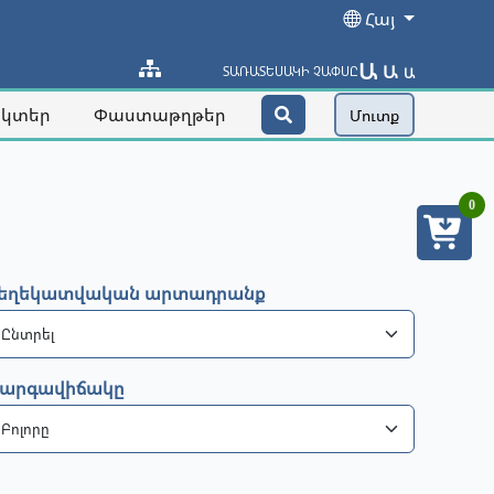
Հայ
Ա
Ա
ՏԱՌԱՏԵՍԱԿԻ ՉԱՓՍԸ
Ա
ակտեր
Փաստաթղթեր
Մուտք
0
եղեկատվական արտադրանք
արգավիճակը