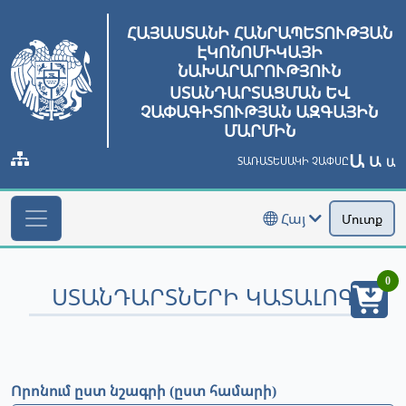
ՀԱՅԱՍՏԱՆԻ ՀԱՆՐԱՊԵՏՈՒԹՅԱՆ
ԷԿՈՆՈՄԻԿԱՅԻ
ՆԱԽԱՐԱՐՈՒԹՅՈՒՆ
ՍՏԱՆԴԱՐՏԱՑՄԱՆ ԵՎ
ՉԱՓԱԳԻՏՈՒԹՅԱՆ ԱԶԳԱՅԻՆ
ՄԱՐՄԻՆ
Ա
Ա
ՏԱՌԱՏԵՍԱԿԻ ՉԱՓՍԸ
Ա
Հայ
Մուտք
0
ՍՏԱՆԴԱՐՏՆԵՐԻ ԿԱՏԱԼՈԳ
Որոնում ըստ նշագրի (ըստ համարի)