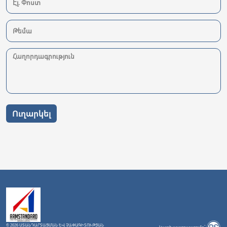
Ուղարկել
© 2026 ՍՏԱՆԴԱՐՏԱՑՄԱՆ ԵՎ ՉԱՓԱԳԻՏՈՒԹՅԱՆ
Կայքի պատրաստումը`