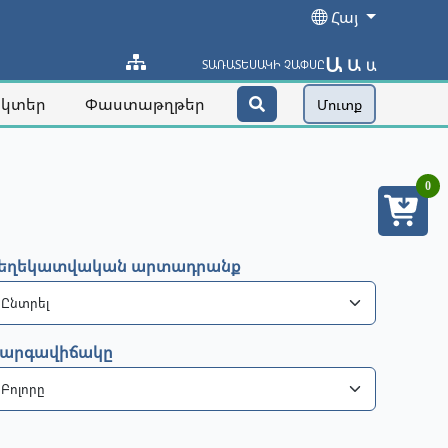
Հայ
Ա
Ա
ՏԱՌԱՏԵՍԱԿԻ ՉԱՓՍԸ
Ա
ակտեր
Փաստաթղթեր
Մուտք
0
եղեկատվական արտադրանք
արգավիճակը