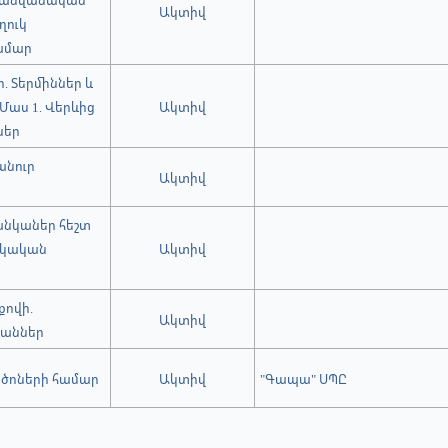
ն անվանական
Ակտիվ
ղուկ
ամար
 Տերմիններ և
Մաս 1. Վերևից
Ակտիվ
ներ
անուր
Ակտիվ
անկաներ հեշտ
իկական
Ակտիվ
ովի.
Ակտիվ
մաններ
ծոների համար
Ակտիվ
"Գապա" ՍՊԸ