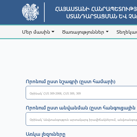
ՀԱՅԱՍՏԱՆԻ ՀԱՆՐԱՊԵՏՈՒԹ
ՍՏԱՆԴԱՐՏԱՑՄԱՆ ԵՎ Չ
Մեր մասին
Ծառայություններ
Տեղեկա
Որոնում ըստ նշագրի (ըստ համարի)
Որոնում ըստ անվանման (ըստ հանգուցային
Առկա լեզուները