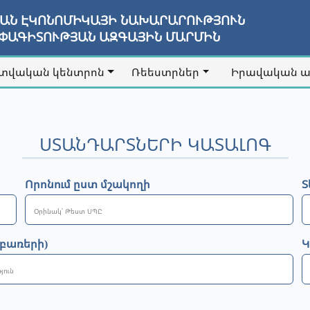
ՅԱՆ ԷԿՈՆՈՄԻԿԱՅԻ ՆԱԽԱՐԱՐՈՒԹՅՈՒՆ
ԱՓԱԳԻՏՈՒԹՅԱՆ ԱԶԳԱՅԻՆ ՄԱՐՄԻՆ
տվական կենտրոն
Ռեեստրներ
Իրավական 
ՍՏԱՆԴԱՐՏՆԵՐԻ ԿԱՏԱԼՈԳ
Որոնում ըստ մշակողի
Տ
 բառերի)
Կ