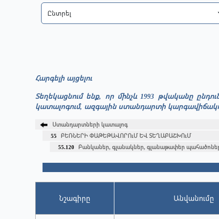
Հարգելի այցելու
Տեղեկացնում ենք, որ մինչև 1993 թվականը ընդ
կատալոգում, ազգային ստանդարտի կարգավիճակով շ
Ստանդարտների կատալոգ
55
ԲԵՌՆԵՐԻ ՓԱԹԵԹԱՎՈՐՈւՄ ԵՎ ՏԵՂԱԲԱՇԽՈւՄ
55.120
Բանկաներ, գլանակներ, գլանաթափեր պահածոնե
Նշագիրը
Անվանումը