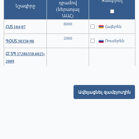
Զամբյուղ
դրամով
Նշագիրը
(ներառյալ
ԱԱՀ)
8000
Հայերեն
ՀՍՏ 164-97
2000
Ռուսերեն
ԳՕՍՏ 30350-96
ՀՀ ՏՊ 37286358.6025-
2009
Ավելացնել զամբյուղին