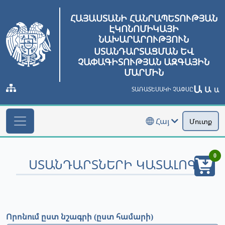
ՀԱՅԱՍՏԱՆԻ ՀԱՆՐԱՊԵՏՈՒԹՅԱՆ
ԷԿՈՆՈՄԻԿԱՅԻ
ՆԱԽԱՐԱՐՈՒԹՅՈՒՆ
ՍՏԱՆԴԱՐՏԱՑՄԱՆ ԵՎ
ՉԱՓԱԳԻՏՈՒԹՅԱՆ ԱԶԳԱՅԻՆ
ՄԱՐՄԻՆ
Ա
Ա
ՏԱՌԱՏԵՍԱԿԻ ՉԱՓՍԸ
Ա
Հայ
Մուտք
0
ՍՏԱՆԴԱՐՏՆԵՐԻ ԿԱՏԱԼՈԳ
Որոնում ըստ նշագրի (ըստ համարի)