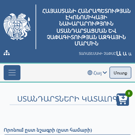
ՀԱՅԱՍՏԱՆԻ ՀԱՆՐԱՊԵՏՈՒԹՅԱՆ
ԷԿՈՆՈՄԻԿԱՅԻ
ՆԱԽԱՐԱՐՈՒԹՅՈՒՆ
ՍՏԱՆԴԱՐՏԱՑՄԱՆ ԵՎ
ՉԱՓԱԳԻՏՈՒԹՅԱՆ ԱԶԳԱՅԻՆ
ՄԱՐՄԻՆ
Ա
Ա
ՏԱՌԱՏԵՍԱԿԻ ՉԱՓՍԸ
Ա
Հայ
Մուտք
0
ՍՏԱՆԴԱՐՏՆԵՐԻ ԿԱՏԱԼՈԳ
Որոնում ըստ նշագրի (ըստ համարի)