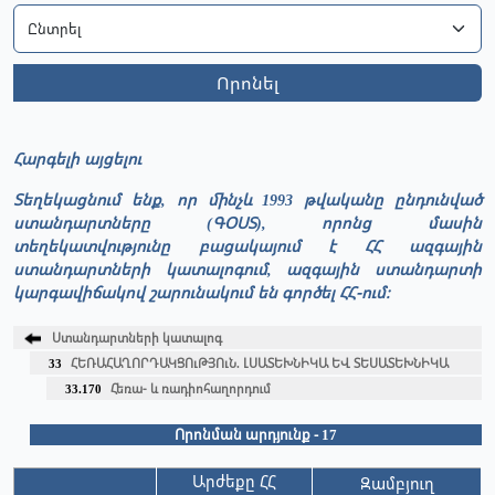
Որոնել
Հարգելի այցելու
Տեղեկացնում ենք, որ մինչև 1993 թվականը ընդունված
ստանդարտները (ԳՕՍՏ), որոնց մասին
տեղեկատվությունը բացակայում է ՀՀ ազգային
ստանդարտների կատալոգում, ազգային ստանդարտի
կարգավիճակով շարունակում են գործել ՀՀ-ում։
Ստանդարտների կատալոգ
33
ՀԵՌԱՀԱՂՈՐԴԱԿՑՈւԹՅՈւՆ. ԼՍԱՏԵԽՆԻԿԱ ԵՎ ՏԵՍԱՏԵԽՆԻԿԱ
33.170
Հեռա- և ռադիոհաղորդում
Որոնման արդյունք - 17
Արժեքը ՀՀ
Զամբյուղ