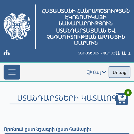
ՀԱՅԱՍՏԱՆԻ ՀԱՆՐԱՊԵՏՈՒԹՅԱՆ
ԷԿՈՆՈՄԻԿԱՅԻ
ՆԱԽԱՐԱՐՈՒԹՅՈՒՆ
ՍՏԱՆԴԱՐՏԱՑՄԱՆ ԵՎ
ՉԱՓԱԳԻՏՈՒԹՅԱՆ ԱԶԳԱՅԻՆ
ՄԱՐՄԻՆ
Ա
Ա
ՏԱՌԱՏԵՍԱԿԻ ՉԱՓՍԸ
Ա
Հայ
Մուտք
0
ՍՏԱՆԴԱՐՏՆԵՐԻ ԿԱՏԱԼՈԳ
Որոնում ըստ նշագրի (ըստ համարի)