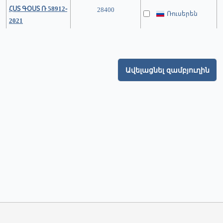
ՀՍՏ ԳՕՍՏ Ռ 58912-
28400
Ռուսերեն
2021
Ավելացնել զամբյուղին