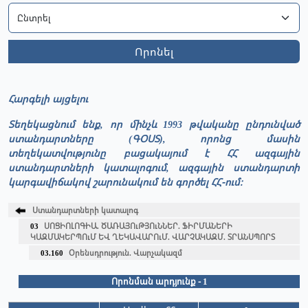
Որոնել
Հարգելի այցելու
Տեղեկացնում ենք, որ մինչև 1993 թվականը ընդունված
ստանդարտները (ԳՕՍՏ), որոնց մասին
տեղեկատվությունը բացակայում է ՀՀ ազգային
ստանդարտների կատալոգում, ազգային ստանդարտի
կարգավիճակով շարունակում են գործել ՀՀ-ում։
Ստանդարտների կատալոգ
03
ՍՈՑԻՈԼՈԳԻԱ. ԾԱՌԱՅՈւԹՅՈւՆՆԵՐ. ՖԻՐՄԱՆԵՐԻ
ԿԱԶՄԱԿԵՐՊՈւՄ ԵՎ ՂԵԿԱՎԱՐՈւՄ. ՎԱՐՉԱԿԱԶՄ. ՏՐԱՆՍՊՈՐՏ
03.160
Օրենսդրություն. Վարչակազմ
Որոնման արդյունք - 1