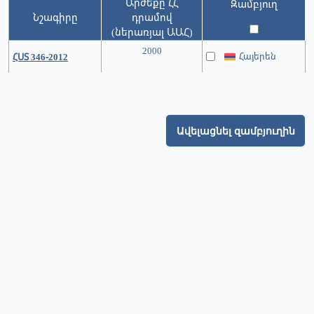
Արժեքը ՀՀ
Զամբյուղ
Նշագիրը
դրամով
(ներառյալ ԱԱՀ)
2000
Հայերեն
ՀՍՏ 346-2012
Ավելացնել զամբյուղին