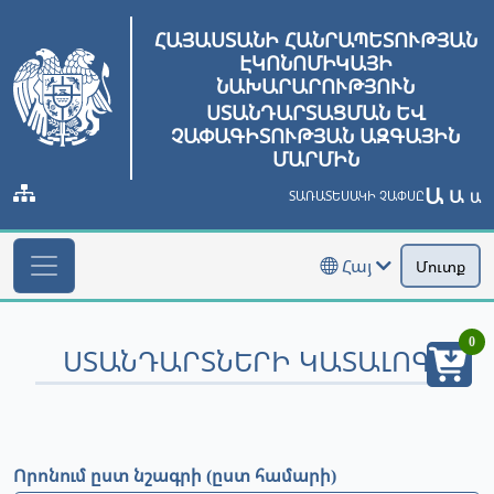
ՀԱՅԱՍՏԱՆԻ ՀԱՆՐԱՊԵՏՈՒԹՅԱՆ
ԷԿՈՆՈՄԻԿԱՅԻ
ՆԱԽԱՐԱՐՈՒԹՅՈՒՆ
ՍՏԱՆԴԱՐՏԱՑՄԱՆ ԵՎ
ՉԱՓԱԳԻՏՈՒԹՅԱՆ ԱԶԳԱՅԻՆ
ՄԱՐՄԻՆ
Ա
Ա
ՏԱՌԱՏԵՍԱԿԻ ՉԱՓՍԸ
Ա
Հայ
Մուտք
0
ՍՏԱՆԴԱՐՏՆԵՐԻ ԿԱՏԱԼՈԳ
Որոնում ըստ նշագրի (ըստ համարի)