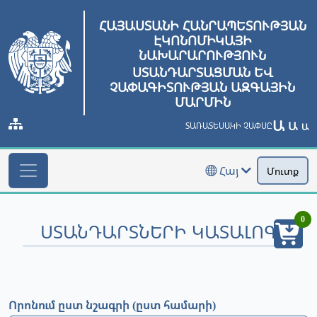
ՀԱՅԱՍՏԱՆԻ ՀԱՆՐԱՊԵՏՈՒԹՅԱՆ
ԷԿՈՆՈՄԻԿԱՅԻ
ՆԱԽԱՐԱՐՈՒԹՅՈՒՆ
ՍՏԱՆԴԱՐՏԱՑՄԱՆ ԵՎ
ՉԱՓԱԳԻՏՈՒԹՅԱՆ ԱԶԳԱՅԻՆ
ՄԱՐՄԻՆ
Ա
Ա
ՏԱՌԱՏԵՍԱԿԻ ՉԱՓՍԸ
Ա
Հայ
Մուտք
0
ՍՏԱՆԴԱՐՏՆԵՐԻ ԿԱՏԱԼՈԳ
Որոնում ըստ նշագրի (ըստ համարի)