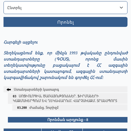
Որոնել
Հարգելի այցելու
Տեղեկացնում ենք, որ մինչև 1993 թվականը ընդունված
ստանդարտները (ԳՕՍՏ), որոնց մասին
տեղեկատվությունը բացակայում է ՀՀ ազգային
ստանդարտների կատալոգում, ազգային ստանդարտի
կարգավիճակով շարունակում են գործել ՀՀ-ում։
Ստանդարտների կատալոգ
03
ՍՈՑԻՈԼՈԳԻԱ. ԾԱՌԱՅՈւԹՅՈւՆՆԵՐ. ՖԻՐՄԱՆԵՐԻ
ԿԱԶՄԱԿԵՐՊՈւՄ ԵՎ ՂԵԿԱՎԱՐՈւՄ. ՎԱՐՉԱԿԱԶՄ. ՏՐԱՆՍՊՈՐՏ
03.200
Ժամանց. Տուրիզմ
Որոնման արդյունք - 8