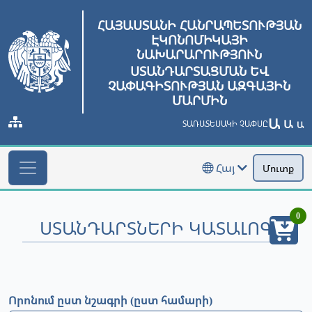
ՀԱՅԱՍՏԱՆԻ ՀԱՆՐԱՊԵՏՈՒԹՅԱՆ
ԷԿՈՆՈՄԻԿԱՅԻ
ՆԱԽԱՐԱՐՈՒԹՅՈՒՆ
ՍՏԱՆԴԱՐՏԱՑՄԱՆ ԵՎ
ՉԱՓԱԳԻՏՈՒԹՅԱՆ ԱԶԳԱՅԻՆ
ՄԱՐՄԻՆ
Ա
Ա
ՏԱՌԱՏԵՍԱԿԻ ՉԱՓՍԸ
Ա
Հայ
Մուտք
0
ՍՏԱՆԴԱՐՏՆԵՐԻ ԿԱՏԱԼՈԳ
Որոնում ըստ նշագրի (ըստ համարի)