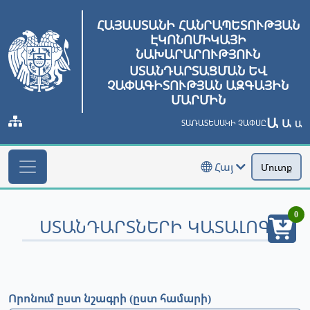
ՀԱՅԱՍՏԱՆԻ ՀԱՆՐԱՊԵՏՈՒԹՅԱՆ
ԷԿՈՆՈՄԻԿԱՅԻ
ՆԱԽԱՐԱՐՈՒԹՅՈՒՆ
ՍՏԱՆԴԱՐՏԱՑՄԱՆ ԵՎ
ՉԱՓԱԳԻՏՈՒԹՅԱՆ ԱԶԳԱՅԻՆ
ՄԱՐՄԻՆ
Ա
Ա
ՏԱՌԱՏԵՍԱԿԻ ՉԱՓՍԸ
Ա
Հայ
Մուտք
0
ՍՏԱՆԴԱՐՏՆԵՐԻ ԿԱՏԱԼՈԳ
Որոնում ըստ նշագրի (ըստ համարի)