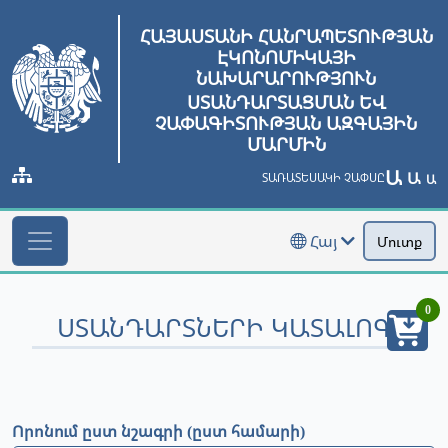
ՀԱՅԱՍՏԱՆԻ ՀԱՆՐԱՊԵՏՈՒԹՅԱՆ
ԷԿՈՆՈՄԻԿԱՅԻ
ՆԱԽԱՐԱՐՈՒԹՅՈՒՆ
ՍՏԱՆԴԱՐՏԱՑՄԱՆ ԵՎ
ՉԱՓԱԳԻՏՈՒԹՅԱՆ ԱԶԳԱՅԻՆ
ՄԱՐՄԻՆ
Ա
Ա
ՏԱՌԱՏԵՍԱԿԻ ՉԱՓՍԸ
Ա
Հայ
Մուտք
0
ՍՏԱՆԴԱՐՏՆԵՐԻ ԿԱՏԱԼՈԳ
Որոնում ըստ նշագրի (ըստ համարի)