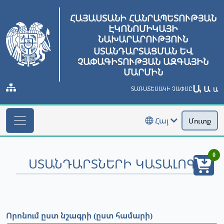
ՀԱՅԱՍՏԱՆԻ ՀԱՆՐԱՊԵՏՈՒԹՅԱՆ
ԷԿՈՆՈՄԻԿԱՅԻ
ՆԱԽԱՐԱՐՈՒԹՅՈՒՆ
ՍՏԱՆԴԱՐՏԱՑՄԱՆ ԵՎ
ՉԱՓԱԳԻՏՈՒԹՅԱՆ ԱԶԳԱՅԻՆ
ՄԱՐՄԻՆ
Ա
Ա
ՏԱՌԱՏԵՍԱԿԻ ՉԱՓՍԸ
Ա
Հայ
Մուտք
0
ՍՏԱՆԴԱՐՏՆԵՐԻ ԿԱՏԱԼՈԳ
Որոնում ըստ նշագրի (ըստ համարի)