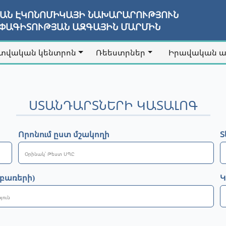
ՅԱՆ ԷԿՈՆՈՄԻԿԱՅԻ ՆԱԽԱՐԱՐՈՒԹՅՈՒՆ
ԱՓԱԳԻՏՈՒԹՅԱՆ ԱԶԳԱՅԻՆ ՄԱՐՄԻՆ
տվական կենտրոն
Ռեեստրներ
Իրավական 
ՍՏԱՆԴԱՐՏՆԵՐԻ ԿԱՏԱԼՈԳ
Որոնում ըստ մշակողի
Տ
 բառերի)
Կ