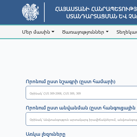
ՀԱՅԱՍՏԱՆԻ ՀԱՆՐԱՊԵՏՈՒԹ
ՍՏԱՆԴԱՐՏԱՑՄԱՆ ԵՎ Չ
Մեր մասին
Ծառայություններ
Տեղեկա
Որոնում ըստ նշագրի (ըստ համարի)
Որոնում ըստ անվանման (ըստ հանգուցային
Առկա լեզուները