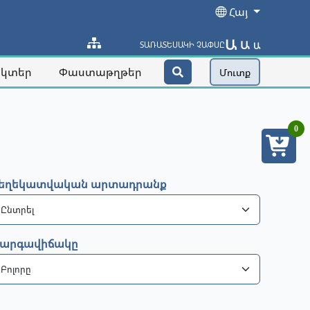
Հայ
Ա
Ա
ՏԱՌԱՏԵՍԱԿԻ ՉԱՓՍԸ
Ա
ակտեր
Փաստաթղթեր
Մուտք
0
եղեկատվական արտադրանք
արգավիճակը