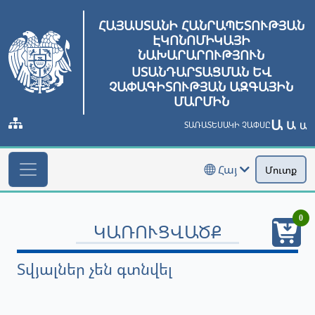
ՀԱՅԱՍՏԱՆԻ ՀԱՆՐԱՊԵՏՈՒԹՅԱՆ
ԷԿՈՆՈՄԻԿԱՅԻ
ՆԱԽԱՐԱՐՈՒԹՅՈՒՆ
ՍՏԱՆԴԱՐՏԱՑՄԱՆ ԵՎ
ՉԱՓԱԳԻՏՈՒԹՅԱՆ ԱԶԳԱՅԻՆ
ՄԱՐՄԻՆ
Ա
Ա
ՏԱՌԱՏԵՍԱԿԻ ՉԱՓՍԸ
Ա
Հայ
Մուտք
0
ԿԱՌՈՒՑՎԱԾՔ
Տվյալներ չեն գտնվել