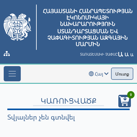
ՀԱՅԱՍՏԱՆԻ ՀԱՆՐԱՊԵՏՈՒԹՅԱՆ
ԷԿՈՆՈՄԻԿԱՅԻ
ՆԱԽԱՐԱՐՈՒԹՅՈՒՆ
ՍՏԱՆԴԱՐՏԱՑՄԱՆ ԵՎ
ՉԱՓԱԳԻՏՈՒԹՅԱՆ ԱԶԳԱՅԻՆ
ՄԱՐՄԻՆ
Ա
Ա
ՏԱՌԱՏԵՍԱԿԻ ՉԱՓՍԸ
Ա
Հայ
Մուտք
0
ԿԱՌՈՒՑՎԱԾՔ
Տվյալներ չեն գտնվել