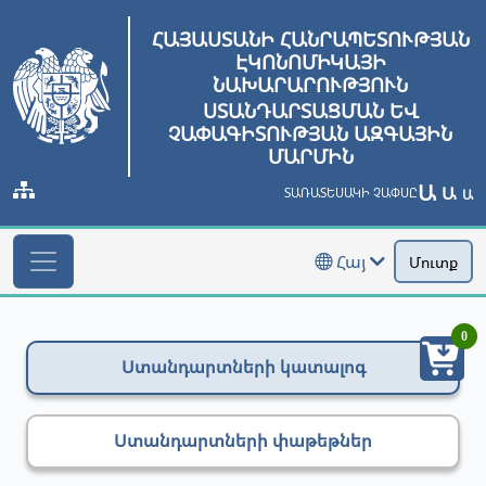
ՀԱՅԱՍՏԱՆԻ ՀԱՆՐԱՊԵՏՈՒԹՅԱՆ
ԷԿՈՆՈՄԻԿԱՅԻ
ՆԱԽԱՐԱՐՈՒԹՅՈՒՆ
ՍՏԱՆԴԱՐՏԱՑՄԱՆ ԵՎ
ՉԱՓԱԳԻՏՈՒԹՅԱՆ ԱԶԳԱՅԻՆ
ՄԱՐՄԻՆ
Ա
Ա
ՏԱՌԱՏԵՍԱԿԻ ՉԱՓՍԸ
Ա
Հայ
Մուտք
0
Ստանդարտների կատալոգ
Ստանդարտների փաթեթներ