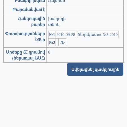
Բնագրի լեզուն
Հայերեն
Թարգմանված է
Հանգուցային
խաղողի
բառեր
տերև
Փոփոխությունները
№1
2010-09-28
Տեղեկատու №3-2010
ՆՓ-ի
№3
№-
Արժեքը ՀՀ դրամով
0
(ներառյալ ԱԱՀ)
Ավելացնել զամբյուղին