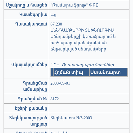
Մշակողը և հասցեն
"Թամարա ֆրութ" ՓԲԸ
Կատեգորիա
Այլ
Դասակարգում
67.230
ՍՆՆԴԱՄԹԵՐՔԻ ՏԵԽՆՈԼՈԳԻԱ
Սննդամթերքի կշռածրարում և
խոհարարական մշակման
ենթարկված սննդամթերք
Վկայակոչումներ
"-" = Ոչ ստանդարտ հղումներ
Հղման տիպ
Ստանդարտ
Գրանցման
2003-09-01
ամսաթիվը
Գրանցման №
8172
Էջերի քանակը
Տեղեկատվության
Տեղեկատու №3-2003
աղբյուր