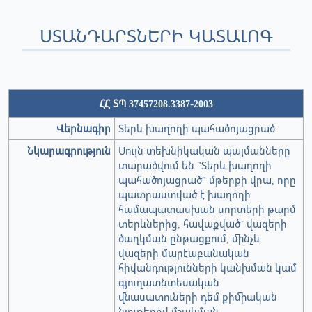
ՍՏԱՆԴԱՐՏՆԵՐԻ ԿԱՏԱԼՈԳ
ՀՀ ՏՊ 37457208.3387-2003
Վերնագիր
Տերև խաղողի պահածոյացրած
Նկարագրություն
Սույն տեխնիկական պայմանները
տարածվում են "Տերև խաղողի
պահածոյացրած" մթերքի վրա, որը
պատրաստված է խաղողի
համապատասխան սորտերի թարմ
տերևներից, հավաքված` վազերի
ծաղկման ընթացքում, մինչև
վազերի մարէաբանական
հիվանդությունների կանխման կամ
գյուղատնտեսական
վնասատուների դեմ քիմիական
նյութերով մշակման